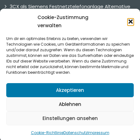
3CX als Siemens Festnetztelefonanlage Alternative
3CX als UNIFY Telefonanlage Alternative
Cookie-Zustimmung
verwalten
3CX Alternative
Um dir ein optimales Erlebnis zu bieten, verwenden wir
Technologien wie Cookies, um Geräteinformationen zu speichern
und/oder darauf zuzugreifen. Wenn du diesen Technologien
Referenzen
zustimmst, können wir Daten wie das Surfverhalten oder eindeutige
IDs auf dieser Website verarbeiten. Wenn du deine Zustimmung
nicht erteilst oder zurückziehst, können bestimmte Merkmale und
Funktionen beeinträchtigt werden.
Was unsere Kunden sagen.
Zu den Referenzen.
Akzeptieren
Ablehnen
Einstellungen ansehen
© Copyright 2026 sipline e.U.
Cookie-Richtlinie
Datenschutz
Impressum