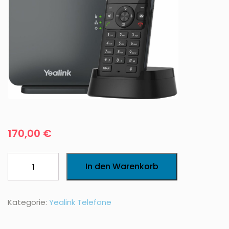
170,00
€
YEALINK
In den Warenkorb
DECT
W78P
BASIS
Kategorie:
Yealink Telefone
+
MOBILTEIL